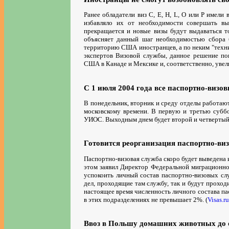
Ранее обладатели виз C, E, H, L, O или P имели
избавляло их от необходимости совершать в
прекращается и новые визы будут выдаваться 
объясняет данный шаг необходимостью сбора 
территорию США иностранцев, а по неким "техн
экспертов Визовой службы, данное решение пов
США в Канаде и Мексике и, соответственно, увел
С 1 июля 2004 года все паспортно-визо
В понедельник, вторник и среду отделы работают с
московскому времени. В первую и третью суббот
УИОС. Выходным днем будет второй и четвертый п
Готовится реорганизация паспортно-ви
Паспортно-визовая служба скоро будет выведена
этом заявил Директор Федеральной миграционной
успокоить личный состав паспортно-визовых слу
дел, проходящие там службу, так и будут проходи
настоящее время численность личного состава па
в этих подразделениях не превышает 2%. (
Visas.ru
Ввоз в Польшу домашних животных до о