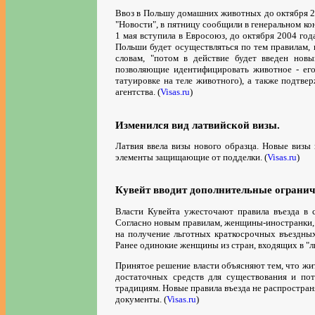
Ввоз в Польшу домашних животных до октября 20
"Новости", в пятницу сообщили в генеральном ко
1 мая вступила в Евросоюз, до октября 2004 го
Польши будет осуществляться по тем правилам, к
словам, "потом в действие будет введен новы
позволяющие идентифицировать животное - его
татуировке на теле животного), а также подтве
агентства. (
Visas.ru
)
Изменился вид латвийской визы.
Латвия ввела визы нового образца. Новые визы
элементы защищающие от подделки. (
Visas.ru
)
Кувейт вводит дополнительные огранич
Власти Кувейта ужесточают правила въезда в 
Согласно новым правилам, женщины-иностранки, 
на получение льготных краткосрочных въездных
Ранее одинокие женщины из стран, входящих в "л
Принятое решение власти объясняют тем, что жи
достаточных средств для существования и по
традициям. Новые правила въезда не распростр
документы. (
Visas.ru
)