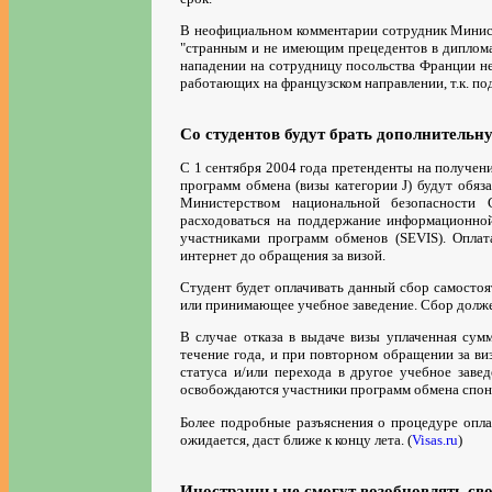
В неофициальном комментарии сотрудник Минист
"странным и не имеющим прецедентов в диплом
нападении на сотрудницу посольства Франции не
работающих на французском направлении, т.к. под
Со студентов будут брать дополнительн
С 1 сентября 2004 года претенденты на получени
программ обмена (визы категории J) будут обяз
Министерством национальной безопасности 
расходоваться на поддержание информационно
участниками программ обменов (SEVIS). Оплат
интернет до обращения за визой.
Студент будет оплачивать данный сбор самостоя
или принимающее учебное заведение. Сбор должен
В случае отказа в выдаче визы уплаченная сумм
течение года, и при повторном обращении за виз
статуса и/или перехода в другое учебное заве
освобождаются участники программ обмена спо
Более подробные разъяснения о процедуре опл
ожидается, даст ближе к концу лета. (
Visas.ru
)
Иностранцы не смогут возобновлять св